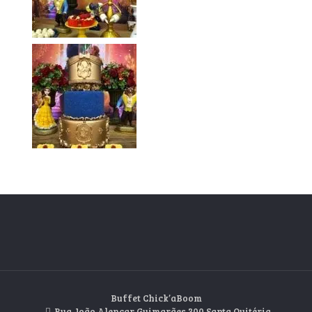
Buffet Chick’aBoom
Rua João Alencar Guimarães 300 Santa Quitéria